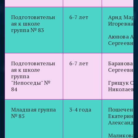
Подготовительн
6-7 лет
Арнд Мари
ая к школе
Игоревна
группа № 83
Аюпова Ал
Сергеевна
Подготовительн
6-7 лет
Баранова 
ая к школе
Сергеевна
группа
"Непоседы" №
Грищук Со
84
Николаевн
Младшая группа
3-4 года
Пошеченк
№ 85
Екатерина
Александр
Маликова 