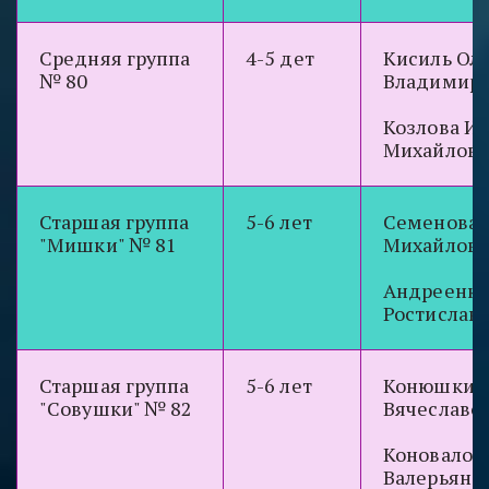
Средняя группа
4-5 дет
Кисиль Оль
№ 80
Владимиро
Козлова И
Михайловн
Старшая группа
5-6 лет
Семенова 
"Мишки" № 81
Михайловн
Андреенко
Ростислав
Старшая группа
5-6 лет
Конюшкина
"Совушки" № 82
Вячеславо
Коновалов
Валерьяно