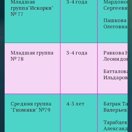
Младшая
3-4 года
Мардонова
группа"Искорки"
Сергеевна
№ 77
Пашкова М
Олеговна
Младшая группа
3-4 года
Равкова На
№ 78
Леонидовн
Батталова 
Ильдаровн
Средняя группа
4-5 лет
Батрак Тат
"Гномики" №79
Валерьевн
Тарабцева
Александр