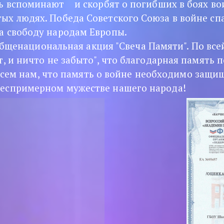
 вспоминают    и скорбят о погибших в боях вои
ых людях. Победа Советского Союза в войне спа
а свободу народам Европы.
щенациональная акция "Свеча Памяти". По всей
, и ничто не забыто", что благодарная память п
ем нам, что память о войне необходимо защища
беспримерном мужестве нашего народа!