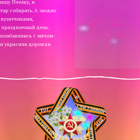
ицу Пчелку, и 
ар собирать. А заодно 
кузнечиками, 
праздничный день.  
позабавились с мячом-
и украсили дорожки  