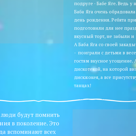
подруге - Бабе Яге. Ведь у
Баба Яга очень обрадовалас
день рождения. Ребята при
подготовили для нее праз
вкусный торт, не забыли и
А Баба Яга со своей закад
-  поиграли с детьми в вес
гостям вкусное угощение. 
дискотекой, на которой ви
дискжокея, а все присутст
танцах!
 люди будут помнить 
ния в поколение. Это 
да вспоминают всех 