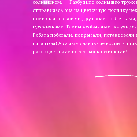
солнышком.      Разбудило солнышко тружен
отправилась она на цветочную полянку нект
поиграла со своими друзьями - бабочками, 
гусеничками. Таким необычным получился 
Ребята побегали, попрыгали, потанцевали 
гигантом! А самые маленькие воспитанник
разноцветными веселыми картинками!