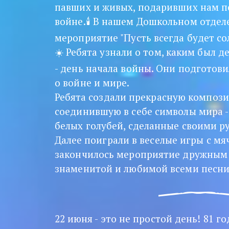
павших и живых, подаривших нам по
войне.🕯 В нашем Дошкольном отдел
мероприятие "Пусть всегда будет сол
☀️ Ребята узнали о том, каким был де
- день начала войны. Они подготови
о войне и мире. 
Ребята создали прекрасную композици
соединившую в себе символы мира -
белых голубей, сделанные своими ру
Далее поиграли в веселые игры с мяч
закончилось мероприятие дружным 
знаменитой и любимой всеми песни 
22 июня - это не простой день! 81 