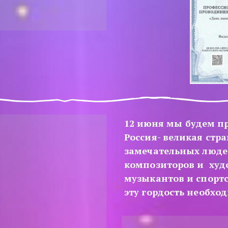
12 июня мы будем пр
Россия- великая стр
замечательных людей
композиторов и  худо
музыкантов и спортсм
эту гордость необхо