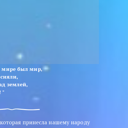
в мире был мир,
сияли,  
ад землей, 
 "
, которая принесла нашему народу 