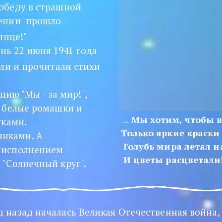
беду в страшной 
ении  прошло 
нце!" 
нь 22 июня 1941 года 
ли и прочитали стихи 
ю "Мы - за мир!",  
 белые ромашки и 
 Мы хотим, чтобы 
 ...
ками. 
Только яркие краски 
иками. А 
 Голубь мира летал н
исполнением 
 И цветы расцветали!
"Солнечный круг". 
год назад началась Великая Отечественная война