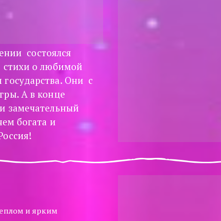
нии  состоялся 
 стихи о любимой 
государства. Они  с 
ры. А в конце 
и замечательный 
ем богата и 
Россия!
еплом и ярким 