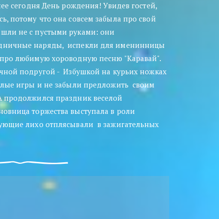
 нее сегодня День рождения! Увидев гостей, 
ь, потому что она совсем забыла про свой 
шли не с пустыми руками: они  
дничные наряды,  испекли для именинницы 
 про любимую хороводную песню "Каравай". 
ычной подругой -  Избушкой на курьих ножках 
елые игры и не забыли предложить  своим  
А продолжился праздник веселой 
новница торжества выступала в роли 
вующие лихо отплясывали  в зажигательных  