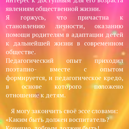
явлениям общественной жизни.
Я горжусь, что причастна к
становлению личности, оказанию
помощи родителям в адаптации детей
к дальнейшей жизни в современном
обществе.
Педагогический опыт приходил
поэтапно- вместе с опытом
формируется, и педагогическое кредо,
в основе которого положено
отношение к детям.
Я могу закончить своё эссе словами:
«Каким быть должен воспитатель? 
Конечно, добрым должен быть!